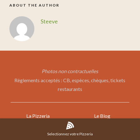
ABOUT THE AUTHOR
Steeve
Photos non contractuelles
Règlements acceptés : CB, espèces, chèques, tickets
restaurants
La Pizzeria
Le Blog
La Carte
Plan de Site
Commander
Mentions Légales
Selectionnez votre Pizzeria