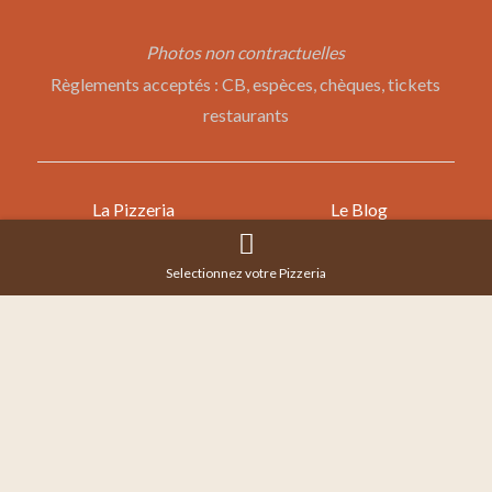
Photos non contractuelles
Règlements acceptés : CB, espèces, chèques, tickets
restaurants
La Pizzeria
Le Blog
La Carte
Plan de Site
Commander
Mentions Légales
Selectionnez votre Pizzeria