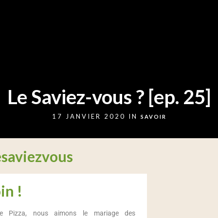
Le Saviez-vous ? [ep. 25]
17 JANVIER 2020 IN
SAVOIR
esaviezvous
in !
ue Pizza, nous aimons le mariage des