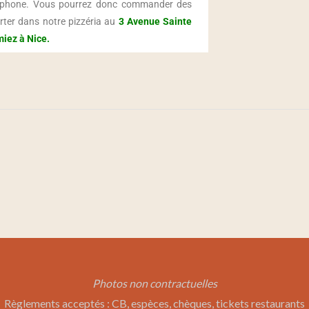
éphone. Vous pourrez donc commander des
orter dans notre pizzéria au
3 Avenue Sainte
miez à Nice.
Photos non contractuelles
Règlements acceptés : CB, espèces, chèques, tickets restaurants