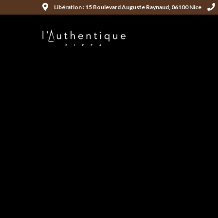
Libération : 15 Boulevard Auguste Raynaud, 06100 Nice