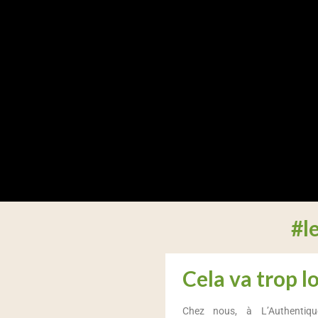
#l
Cela va trop lo
Chez nous, à L’Authentiq