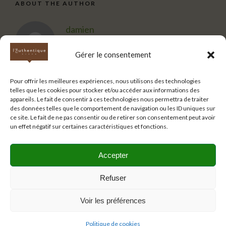
ABOUT THE AUTHOR
damien
Gérer le consentement
Pour offrir les meilleures expériences, nous utilisons des technologies
telles que les cookies pour stocker et/ou accéder aux informations des
appareils. Le fait de consentir à ces technologies nous permettra de traiter
des données telles que le comportement de navigation ou les ID uniques sur
ce site. Le fait de ne pas consentir ou de retirer son consentement peut avoir
un effet négatif sur certaines caractéristiques et fonctions.
Photos non contractuelles
Accepter
Règlements acceptés : CB, espèces, chèques, tickets
restaurants
Refuser
Voir les préférences
La Pizzeria
Le Blog
Politique de cookies